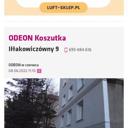
ODEON Koszutka
Iłłakowiczówny 9
693 484 616
ODEON w czerwcu
08.06.2022 11:10