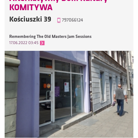
KOMITYWA
Kościuszki 39
797066124
Remembering The Old Masters Jam Sessions
17.06.2022 03:45