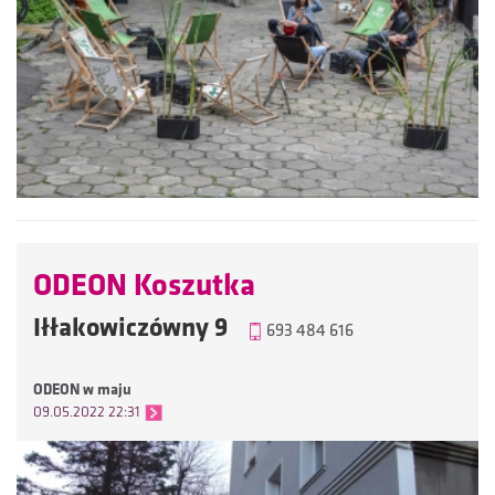
ODEON Koszutka
Iłłakowiczówny 9
693 484 616
ODEON w maju
09.05.2022 22:31