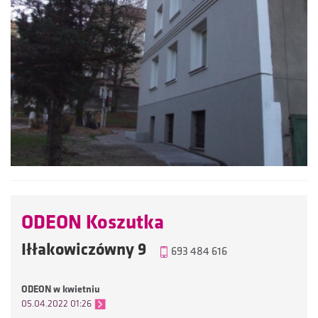
ODEON Koszutka
Iłłakowiczówny 9
693 484 616
ODEON w kwietniu
05.04.2022 01:26