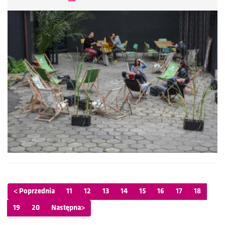
< Poprzednia
11
12
13
14
15
16
17
18
19
20
Następna>