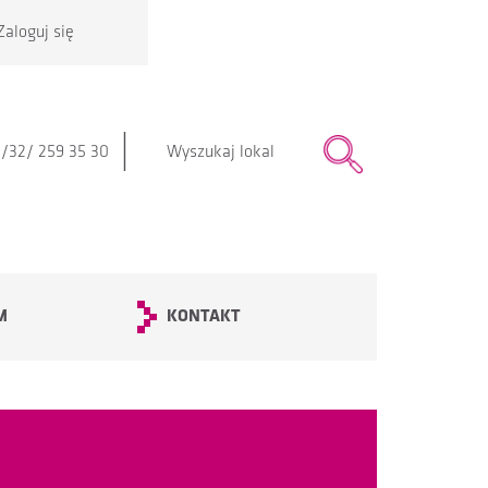
Zaloguj się
|
/32/ 259 35 30
M
KONTAKT