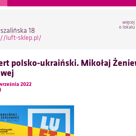
t
więcej
o lokalu
oszalińska 18
//luft-sklep.pl/
rt polsko-ukraiński. Mikołaj Żenie
owej
września 2022
ł