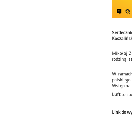
Serdecznie
Koszalińsk
Mikołaj Ż
rodziną, s
W ramach 
polskiego.
Wstęp na 
Luft
to sp
Link do wy