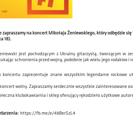
 zapraszamy na koncert Mikołaja Żeniewskiego, który odbędzie się 1
a 18).
eniewski jest pochodzącym z Ukrainy gitarzystą, tworzącym w zes
zukając schronienia przed wojną, podobnie jak wielu jego rodaków i 
koncertu zaprezentuje znane wszystkim legendarne rockowe utwo
koncert wolny. Zapraszamy serdecznie wszystkie zainteresowane os
ołeczna klubokawiarnia i sklep oferujący rękodzieło użytkowe auto
darzenia:
https://fb.me/e/4bBerSzL4