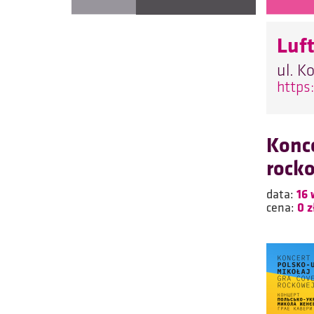
Luf
ul. K
https:
Konce
rock
data:
16 
cena:
0 z