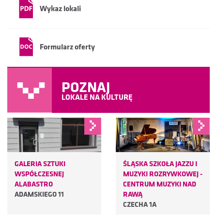
Wykaz lokali
Formularz oferty
POZNAJ
LOKALE NA KULTURĘ
GALERIA SZTUKI
ŚLĄSKA SZKOŁA JAZZU I
WSPÓŁCZESNEJ
MUZYKI ROZRYWKOWEJ -
ALABASTRO
CENTRUM MUZYKI NAD
ADAMSKIEGO 11
RAWĄ
CZECHA 1A