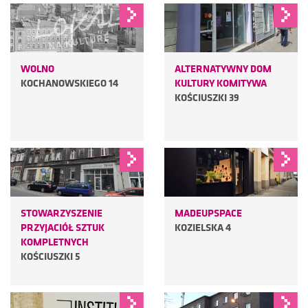
WOLNO
ALTERNATYWNY DOM
KOCHANOWSKIEGO 14
KULTURY KOMITYWA
KOŚCIUSZKI 39
STOWARZYSZENIE
MADEUPSPACE
PRZYJACIÓŁ SZTUK
KOZIELSKA 4
KOMPLETNYCH
KOŚCIUSZKI 5