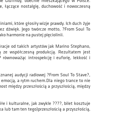
e Giuffridy, obecnie mieszkającego w Polsce.
e, łączące nostalgię, duchowość i nowoczesną
niami, które głosiły wizje prawdy. Ich duch żyje
zez dźwięk. Jego twórcze motto, ?From Soul To
ako harmonie na pustej pięciolinii.
piracje od takich artystów jak Marino Stephano,
 ze współczesną produkcją. Rezultatem jest
? równoważąc introspekcję i euforię, lekkość i
uznanej audycji radiowej ?From Soul To Stave?,
 emocją, a rytm ruchem.Dla niego trance to nie
most między przeszłością a przyszłością, między
 i kulturalne, jak zwykle ????, bilet kosztuje
ka lub tam ten tego)przeszłością a przyszłością,