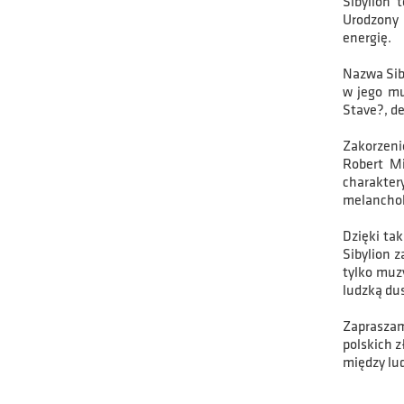
Sibylion 
Urodzony 
energię.
Nazwa Siby
w jego mu
Stave?, de
Zakorzenio
Robert Mi
charakter
melanchol
Dzięki ta
Sibylion 
tylko muzy
ludzką du
Zapraszam
polskich z
między lu