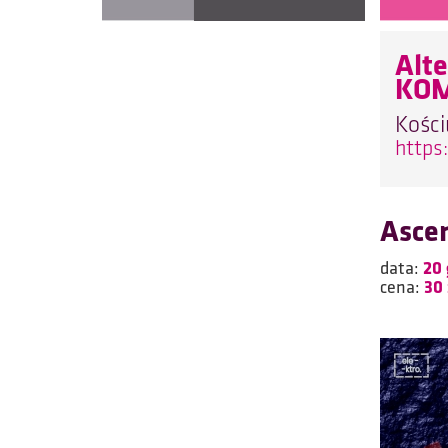
Alt
KO
Kości
https
Ascen
data:
20 
cena:
30 