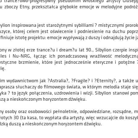
to trance?owo-progresywny pseudonim włoskiego artysty Giusepp
u zboczy Etny, przekształca głębokie emocje w melodyjne podróż
lion inspirowana jest starożytnymi sybilliami ? mistycznymi proroki
zyce, której celem jest oświecenie i podniesienie na duchu popr
finiuje istotę projektu: emocje wypływają z duszy i odnajdują życie j
ny w złotej erze trance?u i dream?u lat 90., Sibylion czerpie ins
les i Nu-NRG, łącząc ich ponadczasową wrażliwość melodyczną
ystyczne brzmienie, które jest jednocześnie eteryczne i potężne 
ię.
kim wydawnictwom jak ?Astralia?, ?Fragile? i ?Eternity?, a także 
zaprasza słuchaczy do filmowego świata, w którym melodia staje się
ka ? to język połączenia, uzdrowienia i wizji. Sibylion stanowi po
szą a nieskończonym horyzontem dźwięku.
y osoby oraz osobowości pełnoletnie, odpowiedziane, rozsądne, miłe
łotych 30 (ta kasa, to wypłata dla artysty, więc wrzucajcie do koszy
dzką duszą a nieskończonym horyzontem dźwięku.