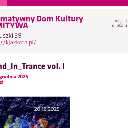
ernatywny Dom Kultury
więcej
MITYWA
o lokalu
uszki 39
://kjakkato.pl/
d_In_Trance vol. I
grudnia 2025
zł