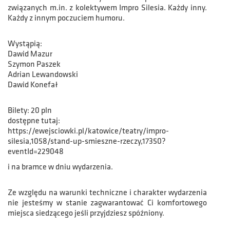
związanych m.in. z kolektywem Impro Silesia. Każdy inny.
Każdy z innym poczuciem humoru.
Wystąpią:
Dawid Mazur
Szymon Paszek
Adrian Lewandowski
Dawid Konefał
Bilety: 20 pln
dostępne tutaj:
https://ewejsciowki.pl/katowice/teatry/impro-
silesia,1058/stand-up-smieszne-rzeczy,17350?
eventId=229048
i na bramce w dniu wydarzenia.
Ze względu na warunki techniczne i charakter wydarzenia
nie jesteśmy w stanie zagwarantować Ci komfortowego
miejsca siedzącego jeśli przyjdziesz spóźniony.