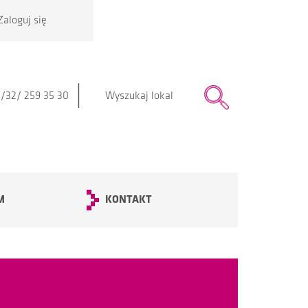
Zaloguj się
|
/32/ 259 35 30
M
KONTAKT