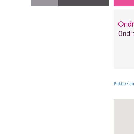
Ondr
Ondra
Pobierz d