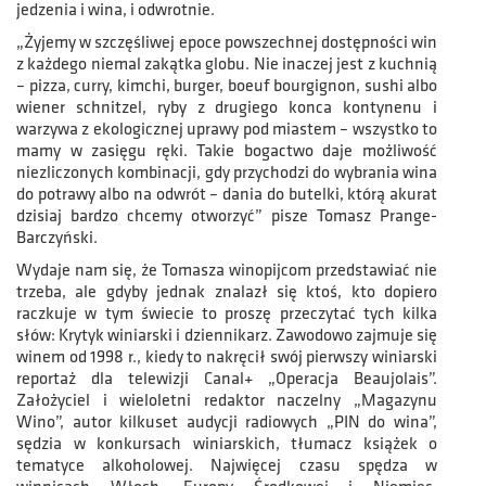
jedzenia i wina, i odwrotnie.
„Żyjemy w szczęśliwej epoce powszechnej dostępności win
z każdego niemal zakątka globu. Nie inaczej jest z kuchnią
– pizza, curry, kimchi, burger, boeuf bourgignon, sushi albo
wiener schnitzel, ryby z drugiego konca kontynenu i
warzywa z ekologicznej uprawy pod miastem – wszystko to
mamy w zasięgu ręki. Takie bogactwo daje możliwość
niezliczonych kombinacji, gdy przychodzi do wybrania wina
do potrawy albo na odwrót – dania do butelki, którą akurat
dzisiaj bardzo chcemy otworzyć” pisze Tomasz Prange-
Barczyński.
Wydaje nam się, że Tomasza winopijcom przedstawiać nie
trzeba, ale gdyby jednak znalazł się ktoś, kto dopiero
raczkuje w tym świecie to proszę przeczytać tych kilka
słów: Krytyk winiarski i dziennikarz. Zawodowo zajmuje się
winem od 1998 r., kiedy to nakręcił swój pierwszy winiarski
reportaż dla telewizji Canal+ „Operacja Beaujolais”.
Założyciel i wieloletni redaktor naczelny „Magazynu
Wino”, autor kilkuset audycji radiowych „PIN do wina”,
sędzia w konkursach winiarskich, tłumacz książek o
tematyce alkoholowej. Najwięcej czasu spędza w