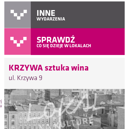
INNE
WYDARZENIA
SPRAWDŹ
CO SIĘ DZIEJE W LOKALACH
KRZYWA sztuka wina
ul. Krzywa 9
ej
lu