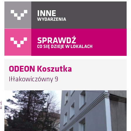
INNE
WYDARZENIA
SPRAWDŹ
CO SIĘ DZIEJE W LOKALACH
ODEON Koszutka
Iłłakowiczówny 9
ej
lu