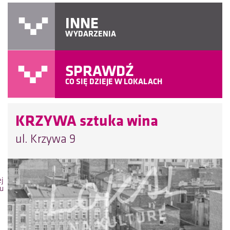
INNE
WYDARZENIA
SPRAWDŹ
CO SIĘ DZIEJE W LOKALACH
KRZYWA sztuka wina
ul. Krzywa 9
ej
lu