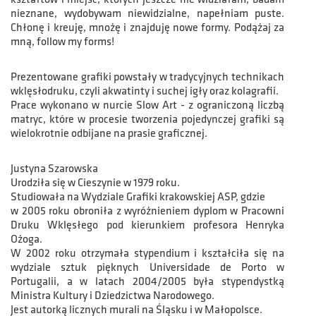
nieznane, wydobywam niewidzialne, napełniam puste.
Chłonę i kreuję, mnożę i znajduję nowe formy. Podążaj za
mną, follow my forms!
Prezentowane grafiki powstały w tradycyjnych technikach
wklęsłodruku, czyli akwatinty i suchej igły oraz kolagrafii.
Prace wykonano w nurcie Slow Art - z ograniczoną liczbą
matryc, które w procesie tworzenia pojedynczej grafiki są
wielokrotnie odbijane na prasie graficznej.
Justyna Szarowska
Urodziła się w Cieszynie w 1979 roku.
Studiowała na Wydziale Grafiki krakowskiej ASP, gdzie
w 2005 roku obroniła z wyróżnieniem dyplom w Pracowni
Druku Wklęsłego pod kierunkiem profesora Henryka
Ożoga.
W 2002 roku otrzymała stypendium i kształciła się na
wydziale sztuk pięknych Universidade de Porto w
Portugalii, a w latach 2004/2005 była stypendystką
Ministra Kultury i Dziedzictwa Narodowego.
Jest autorką licznych murali na Śląsku i w Małopolsce.