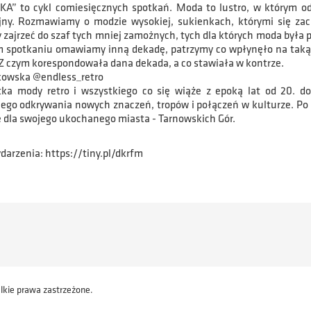
” to cykl comiesięcznych spotkań. Moda to lustro, w którym odbi
yjny. Rozmawiamy o modzie wysokiej, sukienkach, którymi się za
zajrzeć do szaf tych mniej zamożnych, tych dla których moda była 
 spotkaniu omawiamy inną dekadę, patrzymy co wpłynęło na taką, a
 Z czym korespondowała dana dekada, a co stawiała w kontrze.
owska @endless_retro
tka mody retro i wszystkiego co się wiąże z epoką lat od 20. do
ego odkrywania nowych znaczeń, tropów i połączeń w kulturze. P
e dla swojego ukochanego miasta - Tarnowskich Gór.
darzenia: https://tiny.pl/dkrfm
lkie prawa zastrzeżone.