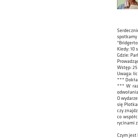
Serdeczni
spotkamy 
"Bridgerto
Kiedy: 10 
Gdzie: Par
Prowadząc
Wstęp: 25 
Uwaga: li
*** Dokła
*** W raz
odwołania
O wydarzen
się Plotka
czy znajdz
co współc
rycinami z
Czym jes