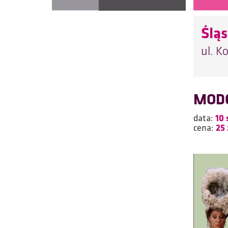
Śląs
ul. K
MODO
data:
10 
cena:
25 