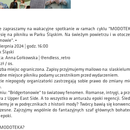
e zapraszamy na wakacyjne spotkanie w ramach cyklu "MODOTEKA"
się na pikniku w Parku Śląskim. Na świeżym powietrzu i w otocz
nowie". •
sierpnia 2024 | godz. 16:00
k Śląski
a: Anna Gołkowska | @endless_retro
zł / os.
czba miejsc ograniczona. Zapisy przyjmujemy mailowo na: slaskielu
dne miejsce pikniku podamy uczestnikom przed wydarzeniem.
ie niepogody organizatorki zastrzegają sobie prawo do zmiany mi
.
iu: "Bridgertonowie" to światowy fenomen. Romanse, intrygi, a prz
ra z Upper East Side. A to wszystko w anturażu epoki regencji. Śle
iemy je w podręcznikach z historii mody? Twórcy bawią się konwencj
zesne. Zajrzyjmy wspólnie do fantazyjnych szaf głównych bohater
 epoki.
t MODOTEKA?