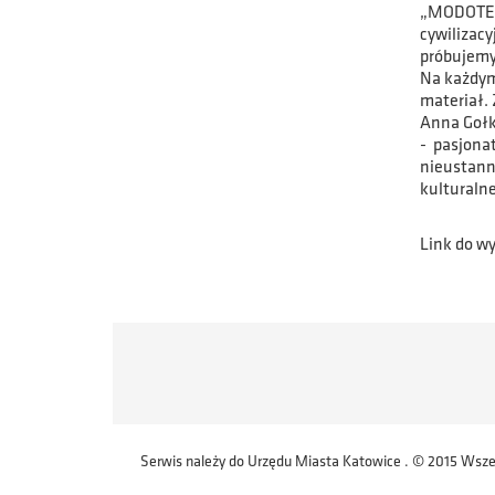
„MODOTEKA
cywilizac
próbujemy 
Na każdym
materiał.
Anna Gołk
- pasjona
nieustann
kulturaln
Link do wy
Serwis należy do Urzędu Miasta Katowice . © 2015 Wsze